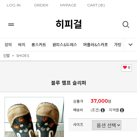
LOG-IN
ORDER
MYPAGE
CART [
]
0
히피걸
상의
바지
롱스커트
원피스&드레스
머플러&스카프
가방
신발
신발
SHOES
0
블루 햄프 슬리퍼
37,000
상품가
원
배송비
(조건)
지역별
사이즈