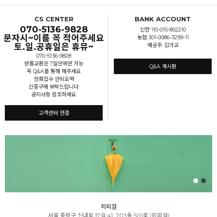
CS CENTER
BANK ACCOUNT
070-5136-9828
신한 110-015-802210
문자시~이름 꼭 적어주세요
농협 301-0086-3299-11
토.일.공휴일은 휴뮤~
예금주: 김가교
070-5136-9828
반품교환은 7일안에만 가능
Q&A 게시판
꼭 Q&A를 통해 해주세요
전화접수 안되오며
신중구매 부탁드립니다.
공지사항 참조하세요.
고객센터 연결
히피걸
서울 중랑구 신내로 17길 41, 703동 501호 (히피걸)