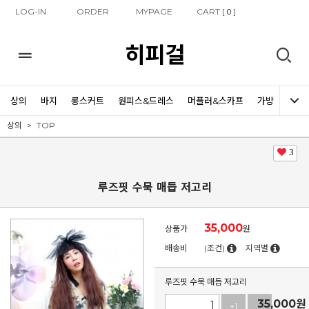
LOG-IN
ORDER
MYPAGE
CART [
]
0
히피걸
상의
바지
롱스커트
원피스&드레스
머플러&스카프
가방
신발
상의
TOP
3
루즈핏 수묵 매듭 저고리
35,000
상품가
원
배송비
(조건)
지역별
루즈핏 수묵 매듭 저고리
35,000
원
+1
-1