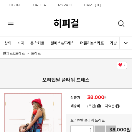
LOG-IN
ORDER
MYPAGE
CART [
]
0
히피걸
상의
바지
롱스커트
원피스&드레스
머플러&스카프
가방
신발
원피스&드레스
드레스
2
오리엔탈 플라워 드레스
38,000
상품가
원
배송비
(조건)
지역별
오리엔탈 플라워 드레스
38,000
원
+1
-1