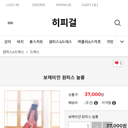
LOG-IN
ORDER
MYPAGE
CART [
]
0
히피걸
상의
바지
롱스커트
원피스&드레스
머플러&스카프
가방
신발
원피스&드레스
드레스
2
보헤미안 원피스 늘품
37,000
상품가
원
배송비
(조건)
지역별
보헤미안 원피스 늘품
37,000
원
+1
-1