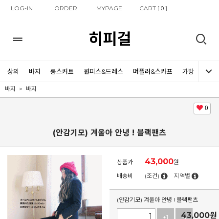
LOG-IN
ORDER
MYPAGE
CART [
]
0
히피걸
상의
바지
롱스커트
원피스&드레스
머플러&스카프
가방
신발
바지
바지
0
(안감기모) 겨울아 안녕 ! 블랙팬츠
43,000
상품가
원
배송비
(조건)
지역별
(안감기모) 겨울아 안녕 ! 블랙팬츠
43,000
원
+1
-1