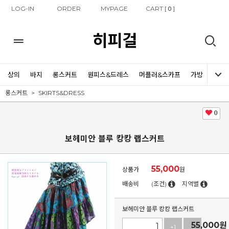
LOG-IN
ORDER
MYPAGE
CART [
]
0
히피걸
상의
바지
롱스커트
원피스&드레스
머플러&스카프
가방
신발
롱스커트
SKIRTS&DRESS
0
보헤미안 블루 캉캉 랩스커트
55,000
상품가
원
배송비
(조건)
지역별
보헤미안 블루 캉캉 랩스커트
55,000
원
+1
-1