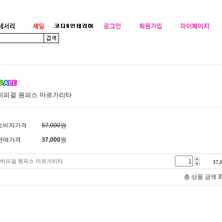
히피걸 원피스 마르가리타
소비자가격
57,000원
판매가격
37,000
원
히피걸 원피스 마르가리타
37,
총 상품 금액
3