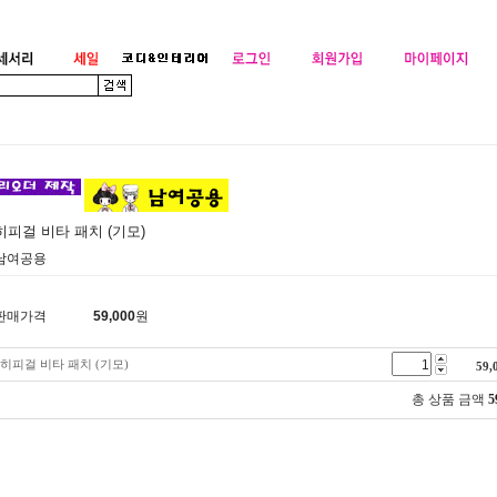
히피걸 비타 패치 (기모)
남여공용
판매가격
59,000
원
히피걸 비타 패치 (기모)
59,
총 상품 금액
5