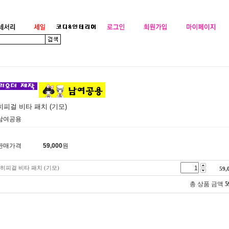
히피걸 비타 패치 (기모)
남여공용
판매가격
59,000
원
히피걸 비타 패치 (기모)
59,
총 상품 금액
5