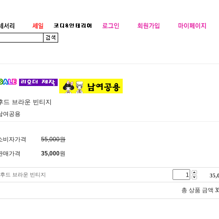
후드 브라운 빈티지
남여공용
소비자가격
55,000원
판매가격
35,000
원
후드 브라운 빈티지
35,
총 상품 금액
3