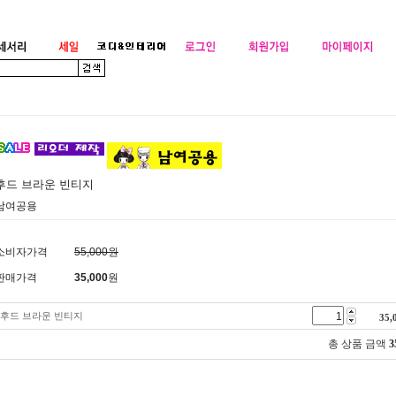
후드 브라운 빈티지
남여공용
소비자가격
55,000원
판매가격
35,000
원
후드 브라운 빈티지
35,
총 상품 금액
3