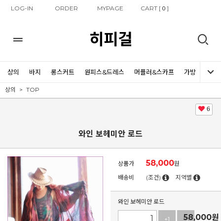
LOG-IN
ORDER
MYPAGE
CART [
]
0
히피걸
상의
바지
롱스커트
원피스&드레스
머플러&스카프
가방
신발
상의
TOP
6
와인 보헤미안 로드
58,000
상품가
원
배송비
(조건)
지역별
와인 보헤미안 로드
58,000
원
+1
-1