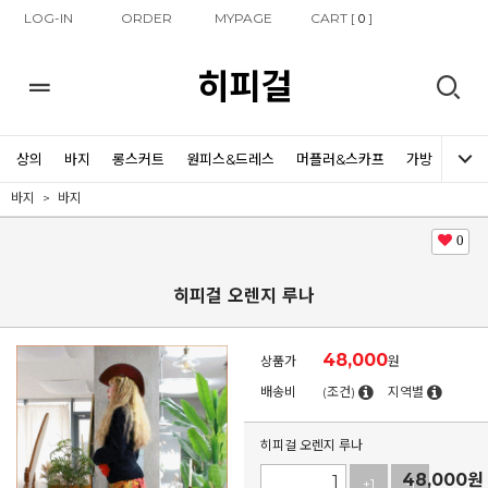
LOG-IN
ORDER
MYPAGE
CART [
]
0
히피걸
상의
바지
롱스커트
원피스&드레스
머플러&스카프
가방
신발
바지
바지
0
히피걸 오렌지 루나
48,000
상품가
원
배송비
(조건)
지역별
히피걸 오렌지 루나
48,000
원
+1
-1