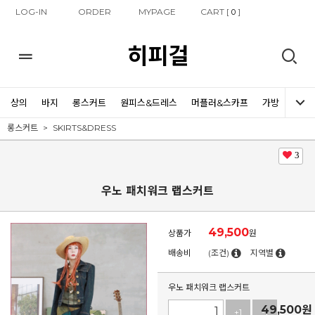
LOG-IN
ORDER
MYPAGE
CART [
]
0
히피걸
상의
바지
롱스커트
원피스&드레스
머플러&스카프
가방
신발
롱스커트
SKIRTS&DRESS
3
우노 패치워크 랩스커트
49,500
상품가
원
배송비
(조건)
지역별
우노 패치워크 랩스커트
49,500
원
+1
-1