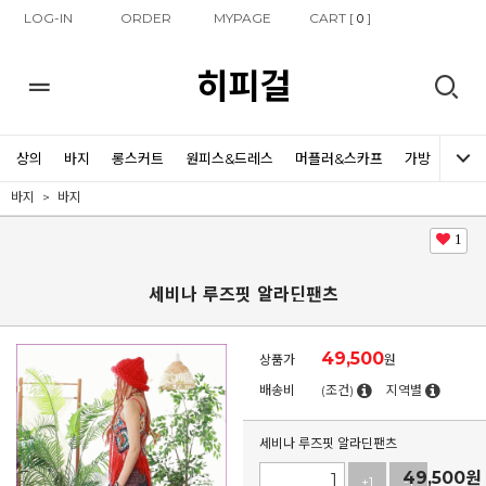
LOG-IN
ORDER
MYPAGE
CART [
]
0
히피걸
상의
바지
롱스커트
원피스&드레스
머플러&스카프
가방
신발
바지
바지
1
세비나 루즈핏 알라딘팬츠
49,500
상품가
원
배송비
(조건)
지역별
세비나 루즈핏 알라딘팬츠
49,500
원
+1
-1