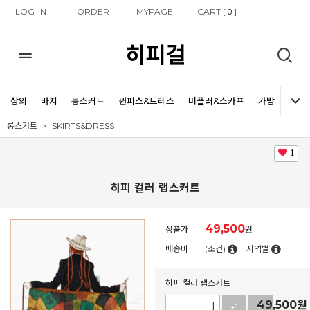
LOG-IN
ORDER
MYPAGE
CART [
]
0
히피걸
상의
바지
롱스커트
원피스&드레스
머플러&스카프
가방
신발
롱스커트
SKIRTS&DRESS
1
히피 컬러 랩스커트
49,500
상품가
원
배송비
(조건)
지역별
히피 컬러 랩스커트
49,500
원
+1
-1