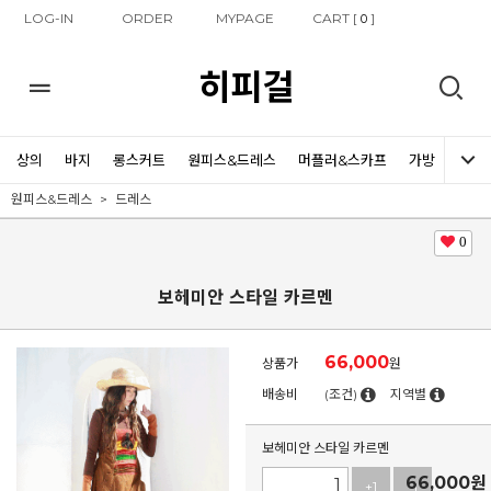
LOG-IN
ORDER
MYPAGE
CART [
]
0
히피걸
상의
바지
롱스커트
원피스&드레스
머플러&스카프
가방
신발
원피스&드레스
드레스
0
보헤미안 스타일 카르멘
66,000
상품가
원
배송비
(조건)
지역별
보헤미안 스타일 카르멘
66,000
원
+1
-1