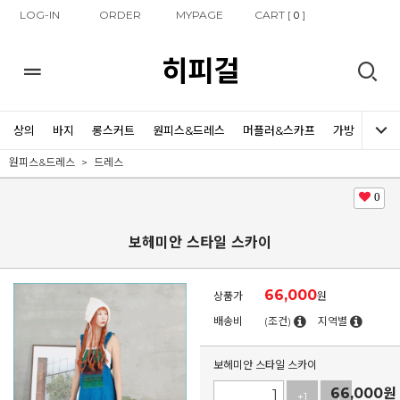
LOG-IN
ORDER
MYPAGE
CART [
]
0
히피걸
상의
바지
롱스커트
원피스&드레스
머플러&스카프
가방
신발
원피스&드레스
드레스
0
보헤미안 스타일 스카이
66,000
상품가
원
배송비
(조건)
지역별
보헤미안 스타일 스카이
66,000
원
+1
-1