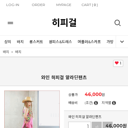
LOG-IN
ORDER
MYPAGE
CART [
]
0
히피걸
상의
바지
롱스커트
원피스&드레스
머플러&스카프
가방
신발
바지
바지
1
와인 히피걸 알라딘팬츠
46,000
상품가
원
배송비
(조건)
지역별
와인 히피걸 알라딘팬츠
46,000
원
+1
-1