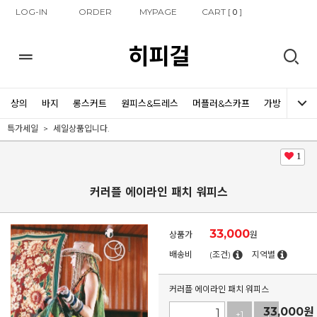
LOG-IN
ORDER
MYPAGE
CART [
]
0
히피걸
상의
바지
롱스커트
원피스&드레스
머플러&스카프
가방
신발
특가세일
세일상품입니다.
1
커러플 에이라인 패치 워피스
33,000
상품가
원
배송비
(조건)
지역별
커러플 에이라인 패치 워피스
33,000
원
+1
-1