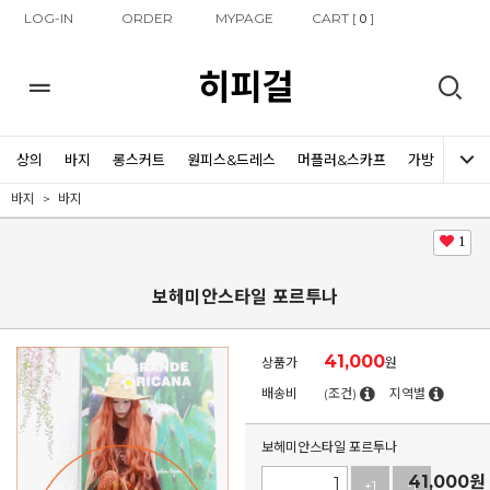
LOG-IN
ORDER
MYPAGE
CART [
]
0
히피걸
상의
바지
롱스커트
원피스&드레스
머플러&스카프
가방
신발
바지
바지
1
보헤미안스타일 포르투나
41,000
상품가
원
배송비
(조건)
지역별
보헤미안스타일 포르투나
41,000
원
+1
-1