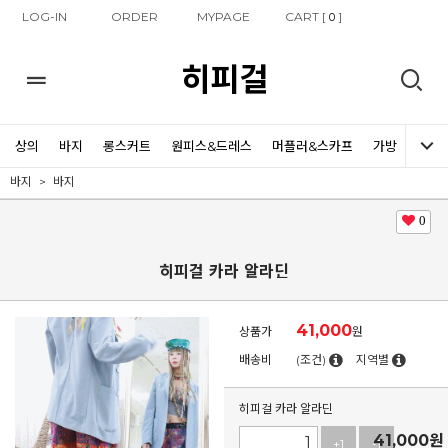
LOG-IN
ORDER
MYPAGE
CART [
]
0
히피걸
상의
바지
롱스커트
원피스&드레스
머플러&스카프
가방
신발
바지
바지
0
히피걸 카라 알라딘
41,000
상품가
원
배송비
(조건)
지역별
히피걸 카라 알라딘
41,000
원
+1
-1