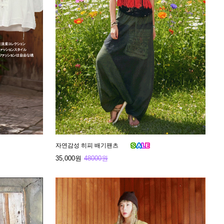
자연감성 히피 배기팬츠
35,000원
48000원