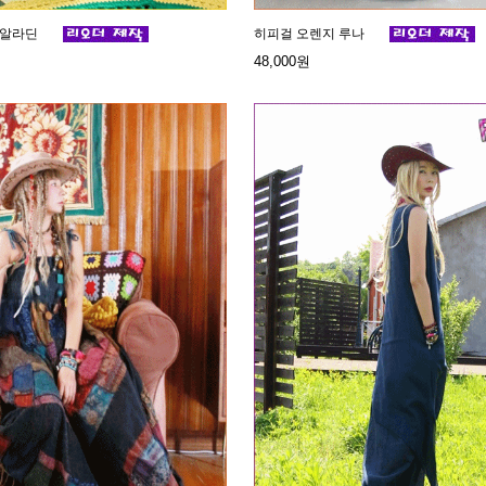
 알라딘
히피걸 오렌지 루나
48,000원