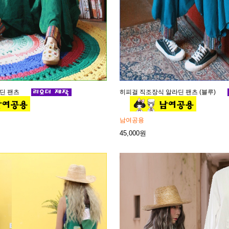
라딘 팬츠
히피걸 직조장식 알라딘 팬츠 (블루)
남여공용
45,000원