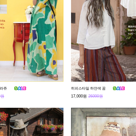
미라쥬
히피스타일 하얀색 꿈
0원
17,000원
26000원