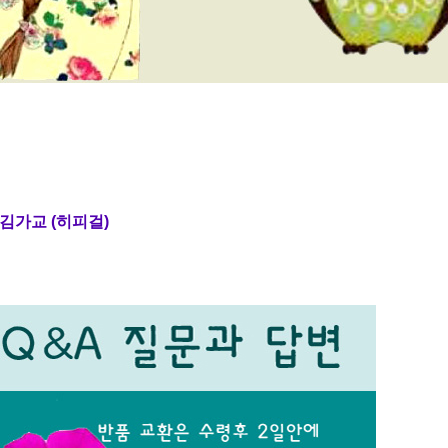
주 김가교 (히피걸)