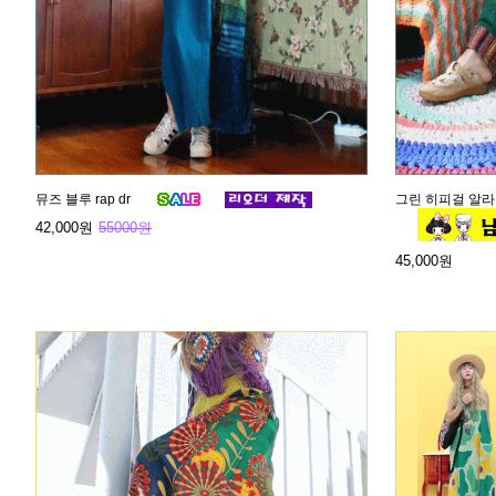
뮤즈 블루 rap dr
그린 히피걸 알
42,000원
55000원
45,000원