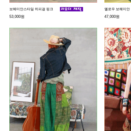
보헤미안스타일 히피걸 핑크
옐로우 보헤미안
53,000원
47,000원