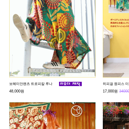
보헤미안팬츠 트로피칼 루나
히피걸 원피스 
17,000원
3400
48,000원