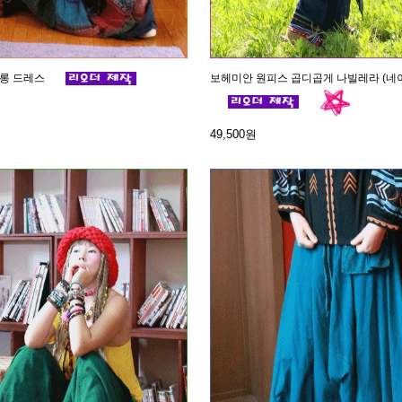
 롱 드레스
보헤미안 원피스 곱디곱게 나빌레라 (네
49,500원