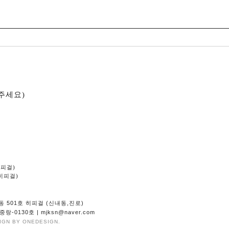
주세요)
히피걸)
(히피걸)
03동 501호 히피걸 (신내동,진로)
-0130호 | mjksn@naver.com
IGN BY ONEDESIGN.