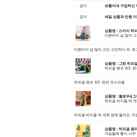
공지
보름이내 구입하신 
공지
세일 상품과 만원 
상품명 :
스카이 히
이쁜바지 넘 많아 고
이쁜바지 넘 많아 고민 고민하다 픽. 최
상품명 :
그린 히피걸
히피걸 팬츠 최5. 
히피걸 팬츠 최5. 완전 멋스러움.
상품명 :
옐로우&그
히피걸 바지들 딱 개
히피걸 바지들 딱 개취 맘에 들어요. 까
상품명 :
히피걸 원
가슴둘레 통이 너무 