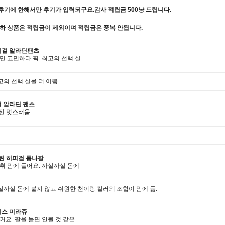
후기에 한해서만 후기가 입력되구요.감사 적립금 500냥 드립니다.
이하 상품은 적립금이 제외이며 적립금은 중복 안됩니다.
피걸 알라딘팬츠
민 고민하다 픽. 최고의 선택 실
고의 선택 실물 더 이쁨.
 알라딘 팬츠
완전 멋스러움.
린 히피걸 통나팔
취 맘에 들어요. 까실까실 몸에
실까실 몸에 붙지 않고 쉬원한 천이랑 컬러의 조합이 맘에 듦.
피스 미라쥬
커요. 팔을 들면 안될 것 같은.