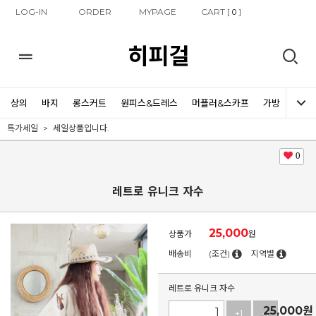
LOG-IN
ORDER
MYPAGE
CART [
]
0
히피걸
상의
바지
롱스커트
원피스&드레스
머플러&스카프
가방
신발
특가세일
세일상품입니다.
0
레트로 유니크 자수
25,000
상품가
원
배송비
(조건)
지역별
레트로 유니크 자수
25,000
원
+1
-1