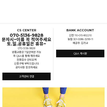
CS CENTER
BANK ACCOUNT
070-5136-9828
신한 110-015-802210
문자시~이름 꼭 적어주세요
농협 301-0086-3299-11
토.일.공휴일은 휴뮤~
예금주: 김가교
070-5136-9828
반품교환은 7일안에만 가능
Q&A 게시판
꼭 Q&A를 통해 해주세요
전화접수 안되오며
신중구매 부탁드립니다.
공지사항 참조하세요.
고객센터 연결