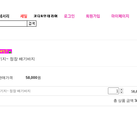
기지~ 정장 배기바지
판매가격
58,000
원
기지~ 정장 배기바지
58,
총 상품 금액
5