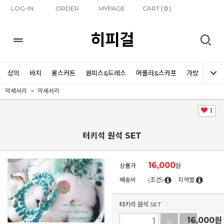
LOG-IN
ORDER
MYPAGE
CART [
]
0
히피걸
상의
바지
롱스커트
원피스&드레스
머플러&스카프
가방
신발
악세서리
악세서리
1
터키석 원석 SET
16,000
상품가
원
배송비
(조건)
지역별
터키석 원석 SET
16,000
원
+1
-1