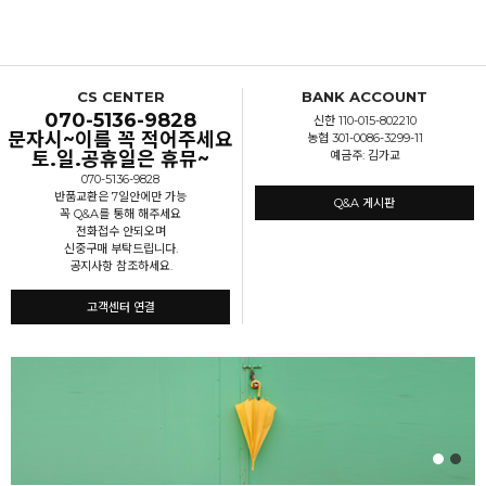
CS CENTER
BANK ACCOUNT
070-5136-9828
신한 110-015-802210
문자시~이름 꼭 적어주세요
농협 301-0086-3299-11
토.일.공휴일은 휴뮤~
예금주: 김가교
070-5136-9828
반품교환은 7일안에만 가능
Q&A 게시판
꼭 Q&A를 통해 해주세요
전화접수 안되오며
신중구매 부탁드립니다.
공지사항 참조하세요.
고객센터 연결