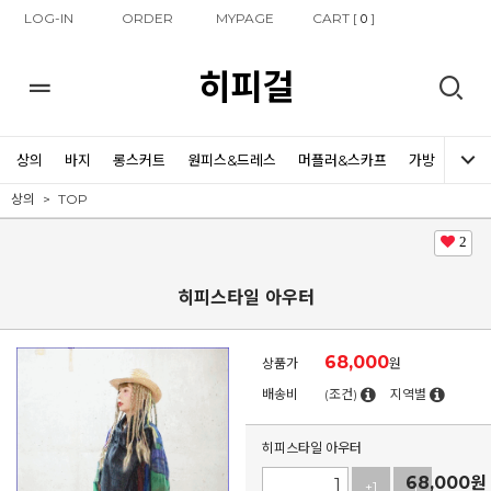
LOG-IN
ORDER
MYPAGE
CART [
]
0
히피걸
상의
바지
롱스커트
원피스&드레스
머플러&스카프
가방
신발
상의
TOP
2
히피스타일 아우터
68,000
상품가
원
배송비
(조건)
지역별
히피스타일 아우터
68,000
원
+1
-1